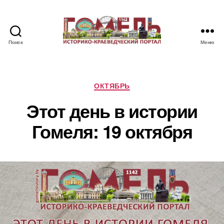
Поиск
Меню
Памятные
и
знаменательные
даты
Рубрики
ОКТЯБРЬ
Гомеля
Этот день в истории
Гомеля: 19 октября