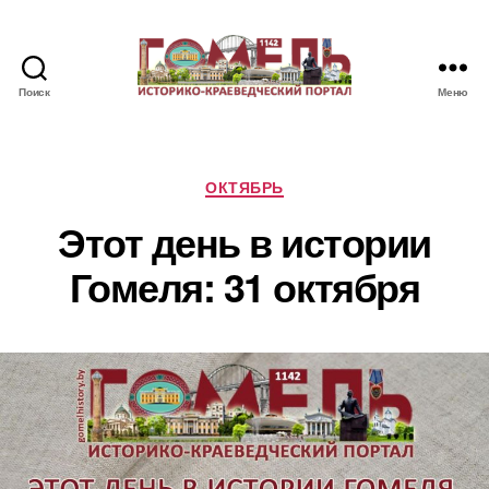
Поиск
Меню
Памятные
и
знаменательные
даты
Рубрики
ОКТЯБРЬ
Гомеля
Этот день в истории
Гомеля: 31 октября