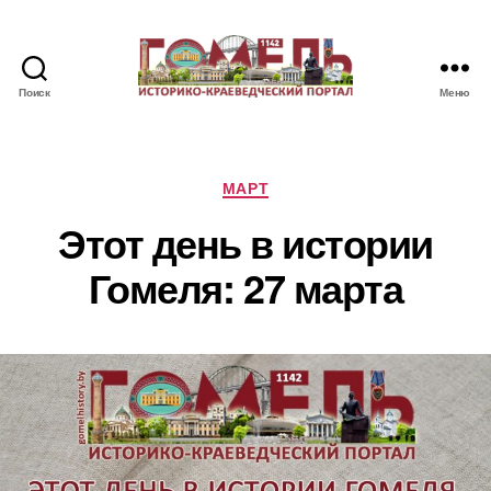
Поиск
Меню
Памятные
и
знаменательные
даты
Рубрики
МАРТ
Гомеля
Этот день в истории
Гомеля: 27 марта