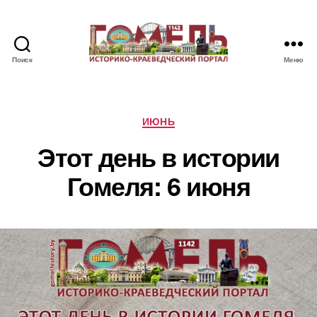
Поиск
Меню
Памятные
и
знаменательные
даты
Рубрики
ИЮНЬ
Гомеля
Этот день в истории
Гомеля: 6 июня