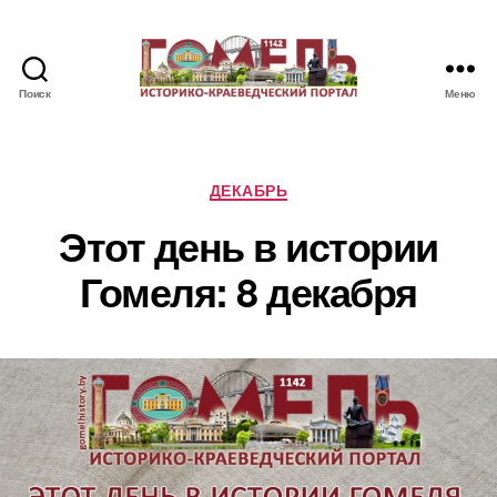
Поиск
Меню
Памятные
и
знаменательные
даты
Рубрики
ДЕКАБРЬ
Гомеля
Этот день в истории
Гомеля: 8 декабря