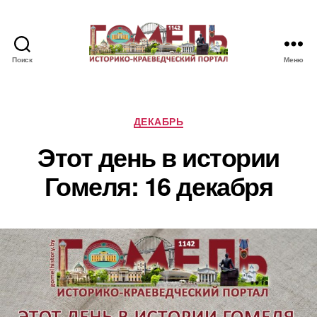
Поиск
Меню
Памятные
и
знаменательные
даты
Рубрики
ДЕКАБРЬ
Гомеля
Этот день в истории
Гомеля: 16 декабря