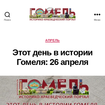
Поиск
Меню
Памятные
и
знаменательные
даты
Рубрики
АПРЕЛЬ
Гомеля
Этот день в истории
Гомеля: 26 апреля