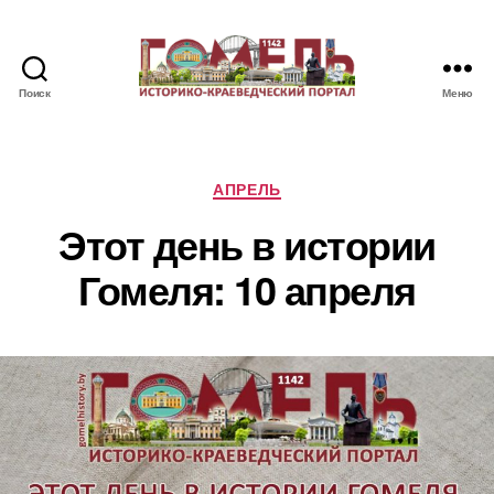
Поиск
Меню
Памятные
и
знаменательные
даты
Рубрики
АПРЕЛЬ
Гомеля
Этот день в истории
Гомеля: 10 апреля